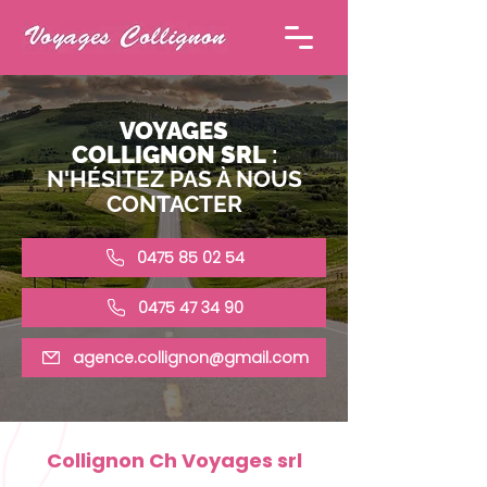
VOYAGES
COLLIGNON
SRL
:
N'HÉSITEZ PAS À NOUS
CONTACTER
0475 85 02 54
0475 47 34 90
agence.collignon@gmail.com
Collignon Ch Voyages srl